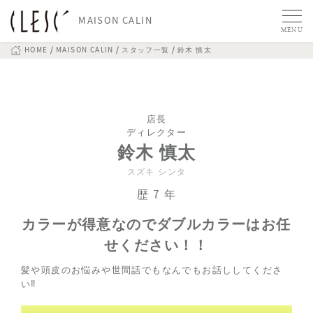
MAISON CALIN
MENU
HOME
MAISON CALIN
スタッフ一覧
鈴木 慎太
店長
ディレクター
鈴木 慎太
スズキ シンタ
歴 7 年
カラーが得意なのでダブルカラーはお任
せください！！
髪や頭皮のお悩みや世間話でもなんでもお話ししてくださ
い‼︎