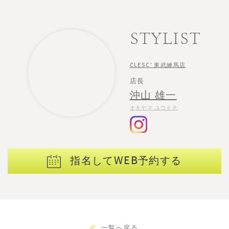
STYLIST
CLESC' 東武練馬店
店長
沖山 雄一
オキヤマ ユウイチ
指名してWEB予約する
一覧へ戻る