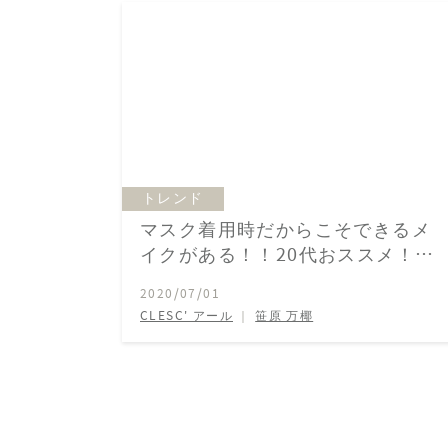
トレンド
マスク着用時だからこそできるメ
イクがある！！20代おススメ！マ
スクメイク✨
2020/07/01
CLESC' アール
｜
笹原 万椰